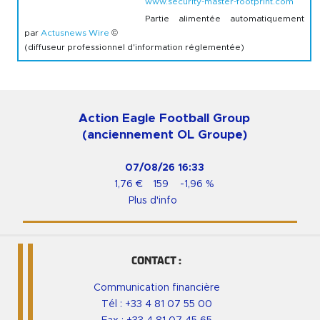
www.security-master-footprint.com
Partie alimentée automatiquement
par
Actusnews Wire
©
(diffuseur professionnel d'information réglementée)
Action Eagle Football Group
(anciennement OL Groupe)
07/08/26
16:33
1,76
€
159
-1,96
%
Plus d'info
CONTACT :
Communication financière
Tél :
+33 4 81 07 55 00